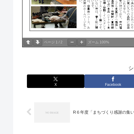
ページ
1
/
2
ズーム
100%
シ
X
Facebook
R６年度「まちづくり感謝の集