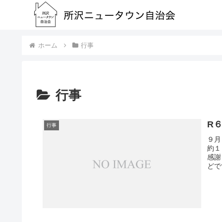
ホーム
行事
行事
R
行事
９月
約１
感謝
どで