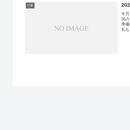
20
行事
８月
況の
準備
礼も