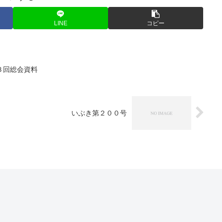
LINE
コピー
３回総会資料
いぶき第２００号