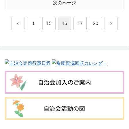
次のページ
前
次
1
15
16
17
20
へ
へ